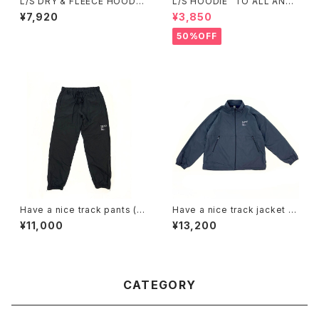
L/S DRY & FLEECE HOODY
L/S HOODIE "TO ALL ANGL
”HANF LOGO”
ERS"(GRAY)
¥7,920
¥3,850
50%OFF
Have a nice track pants (Bl
Have a nice track jacket (B
ack)
lue)
¥11,000
¥13,200
CATEGORY