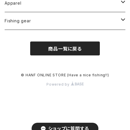
Apparel
Tops
Fishing gear
S/S Tee
Accessory
Lure
商品一覧に戻る
L/S Tee
Cap
Other
Hoodie
Hat
Sticker
Outer
© HANF ONLINE STORE (Have a nice fishing!!)
Powered by
Sweat
Jacket
Bottom
Pants
ショップに質問する