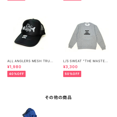
ALL ANGLERS MESH TRUC
L/S SWEAT "THE MASTER"
KER CAP(BLACK)
(GRAY)
¥1,980
¥3,300
40%OFF
50%OFF
その他の商品