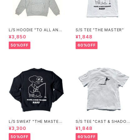
L/S HOODIE "TO ALL ANGL
S/S TEE ”THE MASTER”
ERS"(GRAY)
¥3,850
¥1,848
50%OFF
60%OFF
L/S SWEAT "THE MASTER"
S/S TEE "CAST & SHADO
(BLACK)
W"
¥3,300
¥1,848
50%OFF
60%OFF