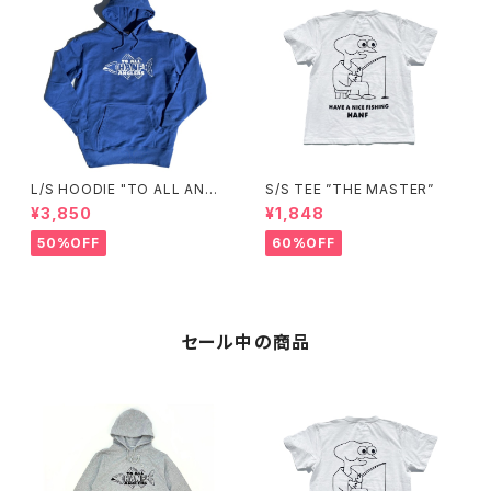
L/S HOODIE "TO ALL ANGL
S/S TEE ”THE MASTER”
ERS"(ROYAL BLUE)
¥3,850
¥1,848
50%OFF
60%OFF
セール中の商品