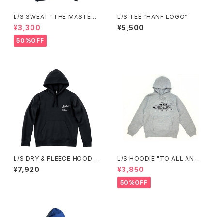
L/S SWEAT "THE MASTER"
L/S TEE ”HANF LOGO”
(BLACK)
¥3,300
¥5,500
50%OFF
L/S DRY & FLEECE HOODY
L/S HOODIE "TO ALL ANGL
”HANF LOGO”
ERS"(GRAY)
¥7,920
¥3,850
50%OFF