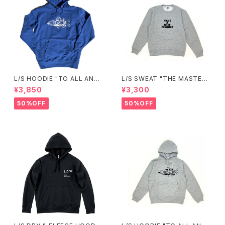
L/S HOODIE "TO ALL ANGL
L/S SWEAT "THE MASTER"
ERS"(ROYAL BLUE)
(GRAY)
¥3,850
¥3,300
50%OFF
50%OFF