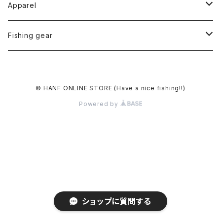
Apparel
Tops
Fishing gear
S/S Tee
Accessory
Lure
© HANF ONLINE STORE (Have a nice fishing!!)
L/S Tee
Cap
Other
Powered by
Hoodie
Hat
Sticker
Outer
Sweat
Jacket
Bottom
Pants
ショップに質問する