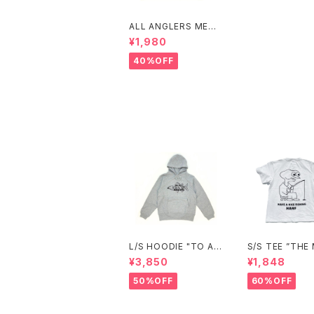
ALL ANGLERS MESH
TRUCKER CAP(BLA
¥1,980
CK)
40%OFF
L/S HOODIE "TO AL
S/S TEE ”THE
L ANGLERS"(GRAY)
ER”
¥3,850
¥1,848
50%OFF
60%OFF