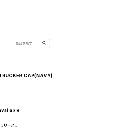
S
TRUCKER CAP(NAVY)
available
リリース。