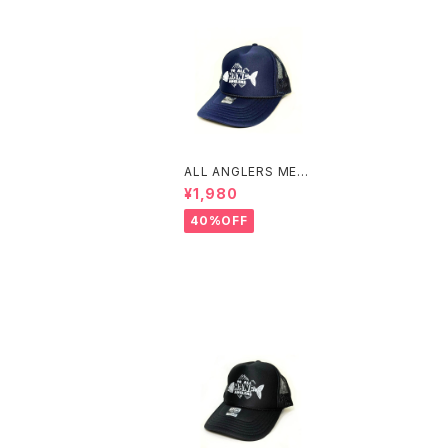
ALL ANGLERS MESH
TRUCKER CAP(NAV
¥1,980
Y)
40%OFF