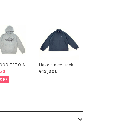
HOODIE "TO AL
Have a nice track ja
GLERS"(GRAY)
cket (Blue)
50
¥13,200
OFF