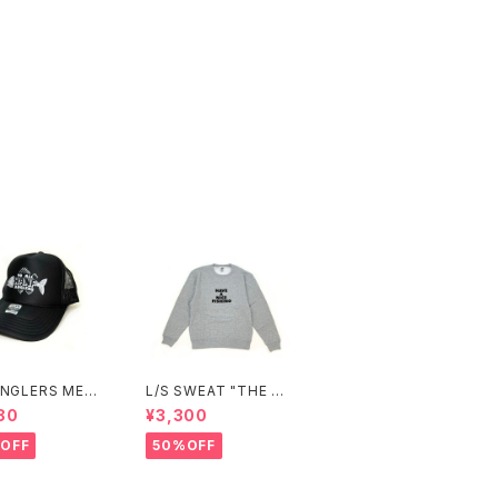
ANGLERS MESH
L/S SWEAT "THE M
KER CAP(BLA
ASTER" (GRAY)
80
¥3,300
OFF
50%OFF