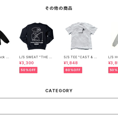
その他の商品
ack ja
L/S SWEAT "THE M
S/S TEE "CAST & S
L/S 
ASTER"(BLACK)
HADOW"
L AN
¥3,300
¥1,848
¥3,8
50%OFF
60%OFF
50%
CATEGORY