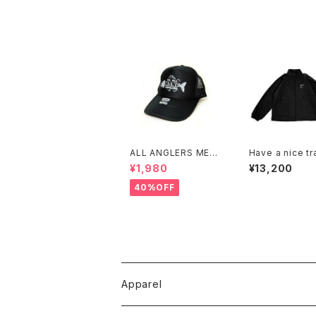
ALL ANGLERS MESH
Have a nice tr
TRUCKER CAP(BLA
cket (Black)
¥1,980
¥13,200
CK)
40%OFF
Apparel