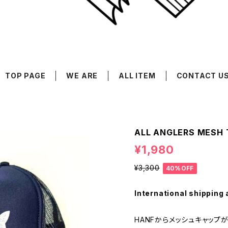
TOP PAGE
WE ARE
ALL ITEM
CONTACT U
ALL ANGLERS MESH 
¥1,980
¥3,300
40%OFF
International shipping 
HANFからメッシュキャップが