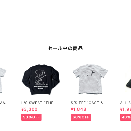
セール中の商品
 MAST
L/S SWEAT "THE M
S/S TEE "CAST & S
ALL 
ASTER"(BLACK)
HADOW"
TRUC
¥3,300
¥1,848
¥1,9
CK)
50%OFF
60%OFF
40%